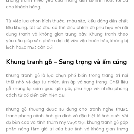
khung tranh theo yêu cầu mang đến sự linh hoạt tối đa
cho khách hàng.
Từ việc lựa chọn kích thước, màu sắc, kiểu dáng đến chất
liệu khung, tất cả đều có thể điều chỉnh để phù hợp với nội
dung tranh và không gian trưng bày. Khung tranh theo
yêu cầu giúp sản phẩm đạt độ vừa vặn hoàn hảo, không bị
lệch hoặc mất cân đối.
Khung tranh gỗ – Sang trọng và ấm cúng
Khung tranh gỗ là lựa chọn phổ biến trong trang trí nội
thất nhờ vẻ đẹp tự nhiên, ấm áp và sang trọng. Chất liệu
gỗ mang lại cảm giác gần gũi, phù hợp với nhiều phong
cách từ cổ điển đến hiện đại.
Khung gỗ thường được sử dụng cho tranh nghệ thuật,
tranh phong cảnh, ảnh gia đình và đặc biệt là ảnh cưới. Với
độ bền cao và tính thẩm mỹ vượt trội, khung tranh gỗ góp
phần nâng tầm giá trị của bức ảnh và không gian trưng