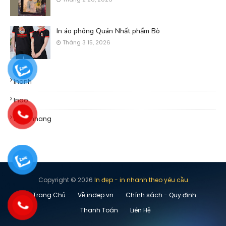
In áo phông Quán Nhất phẩm Bò
Tháng 3 15, 2026
Inanh
Inao
Khachhang
Copyright ©
2026
In đẹp - in nhanh theo yêu cầu
Trang Chủ
Về indep.vn
Chính sách - Quy định
Thanh Toán
Liên Hệ