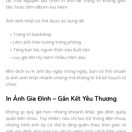
tại Thái Nguyên lựa chọn in ảnh để trang trí không gian
tiệc hoặc làm album lưu niệm.
Ảnh sinh nhật có thể được sử dụng để:
Trang trí backdrop
Làm ảnh treo tường trong phòng
Tặng bạn bè, người thân sau buổi tiệc
Lưu giữ làm kỷ niệm nhiều năm sau
Nhờ dịch vụ in ảnh lấy ngay trong ngày, bạn có thể chuẩn
bị ảnh sinh nhật nhanh chóng mà không lo trễ kế hoạch tổ
chức.
In Ảnh Gia Đình – Gắn Kết Yêu Thương
Không gì quý giá hơn những khoảnh khắc gia đình quây
quần bên nhau. Tuy nhiên, nếu chỉ lưu trữ trong điện thoại,
những hình ảnh ấy có thể bị lãng quên theo thời gian. In
ảnh gia đình giúp bạn lưu giữ kỷ niệm một cách bền vững