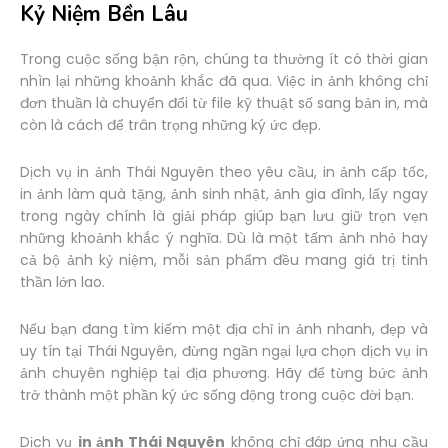
Kỷ Niệm Bền Lâu
Trong cuộc sống bận rộn, chúng ta thường ít có thời gian
nhìn lại những khoảnh khắc đã qua. Việc in ảnh không chỉ
đơn thuần là chuyển đổi từ file kỹ thuật số sang bản in, mà
còn là cách để trân trọng những ký ức đẹp.
Dịch vụ in ảnh Thái Nguyên theo yêu cầu, in ảnh cấp tốc,
in ảnh làm quà tặng, ảnh sinh nhật, ảnh gia đình, lấy ngay
trong ngày chính là giải pháp giúp bạn lưu giữ trọn vẹn
những khoảnh khắc ý nghĩa. Dù là một tấm ảnh nhỏ hay
cả bộ ảnh kỷ niệm, mỗi sản phẩm đều mang giá trị tinh
thần lớn lao.
Nếu bạn đang tìm kiếm một địa chỉ in ảnh nhanh, đẹp và
uy tín tại Thái Nguyên, đừng ngần ngại lựa chọn dịch vụ in
ảnh chuyên nghiệp tại địa phương. Hãy để từng bức ảnh
trở thành một phần ký ức sống động trong cuộc đời bạn.
Dịch vụ
in ảnh Thái Nguyên
không chỉ đáp ứng nhu cầu