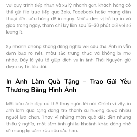
Với quy trình tiếp nhận và xử lý nhanh gọn, khách hàng có
thể gửi file trực tiếp qua Zalo, Facebook hoặc mang điện
thoại đến cửa hàng để in ngay. Nhiều đơn vị hỗ trợ in và
giao trong ngày, thậm chí lấy liền sau 15–30 phút đối với số
lượng ít.
Sự nhanh chóng không đồng nghĩa với cẩu thả. Ảnh in vẫn
đảm bảo rõ nét, màu sắc trung thực và không bị mờ
nhòe. Đây là yếu tố giúp dịch vụ in ảnh Thái Nguyên giữ
được uy tín lâu dài.
In Ảnh Làm Quà Tặng – Trao Gửi Yêu
Thương Bằng Hình Ảnh
Một bức ảnh đẹp có thể thay ngàn lời nói. Chính vì vậy, in
ảnh làm quà tặng đang trở thành xu hướng được nhiều
người lựa chọn. Thay vì những món quà đắt tiền nhưng
thiếu ý nghĩa, một tấm ảnh ghi lại khoảnh khắc đáng nhớ
sẽ mang lại cảm xúc sâu sắc hơn.