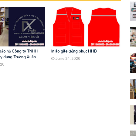
 bảo hộ Công ty TNHH
In áo gile đồng phục HHB
ây dựng Trường Xuân
June 24, 2026
026