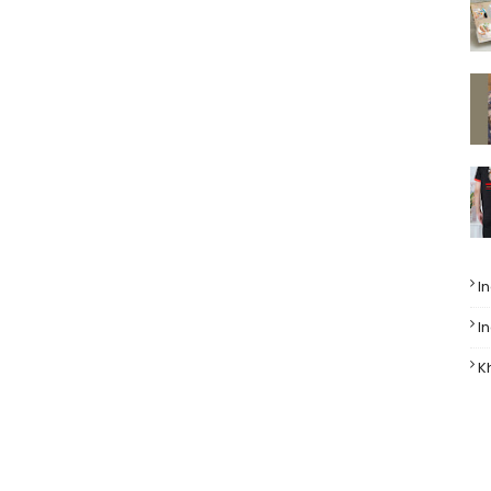
I
I
K