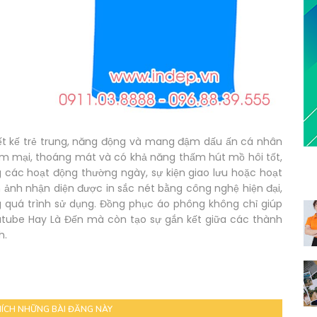
ết kế trẻ trung, năng động và mang đậm dấu ấn cá nhân
mềm mại, thoáng mát và có khả năng thấm hút mồ hôi tốt,
 các hoạt động thường ngày, sự kiện giao lưu hoặc hoạt
 ảnh nhận diện được in sắc nét bằng công nghệ hiện đại,
 quá trình sử dụng. Đồng phục áo phông không chỉ giúp
utube Hay Là Đến mà còn tạo sự gắn kết giữa các thành
h.
HÍCH NHỮNG BÀI ĐĂNG NÀY