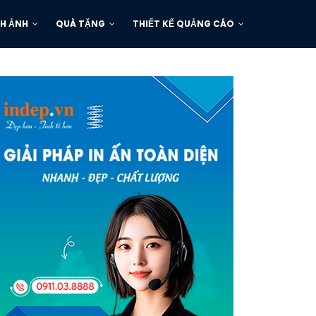
H ẢNH
QUÀ TẶNG
THIẾT KẾ QUẢNG CÁO