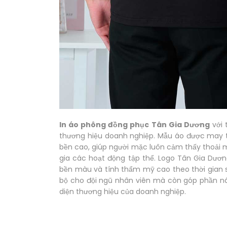
In áo phông đồng phục Tân Gia Dương
với 
thương hiệu doanh nghiệp. Mẫu áo được may t
bền cao, giúp người mặc luôn cảm thấy thoải 
gia các hoạt động tập thể. Logo Tân Gia Dươ
bền màu và tính thẩm mỹ cao theo thời gian 
bộ cho đội ngũ nhân viên mà còn góp phần n
diện thương hiệu của doanh nghiệp.