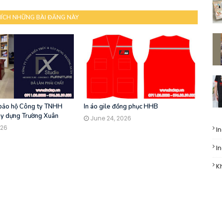
HÍCH NHỮNG BÀI ĐĂNG NÀY
 bảo hộ Công ty TNHH
In áo gile đồng phục HHB
ây dựng Trường Xuân
June 24, 2026
026
I
I
K