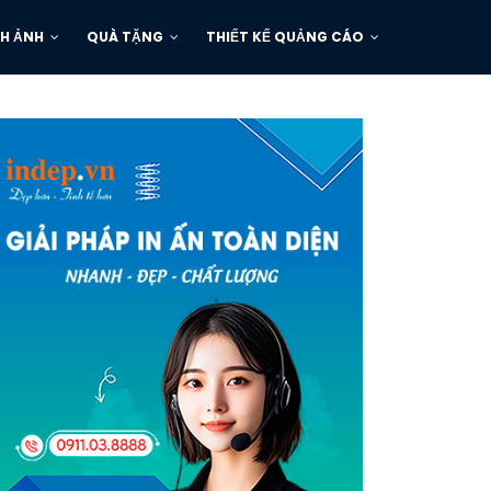
H ẢNH
QUÀ TẶNG
THIẾT KẾ QUẢNG CÁO