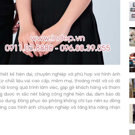
thiết kế hiện đại, chuyên nghiệp và phù hợp với hình ảnh
ừ chất liệu vải cao cấp, mềm mại, thoáng mát và có độ
mái trong quá trình làm việc, gặp gỡ khách hàng và tham
ng được in sắc nét bằng công nghệ hiện đại, đảm bảo độ
sử dụng. Đồng phục áo phông không chỉ tạo nên sự đồng
âng cao hình ảnh chuyên nghiệp và tăng khả năng nhận