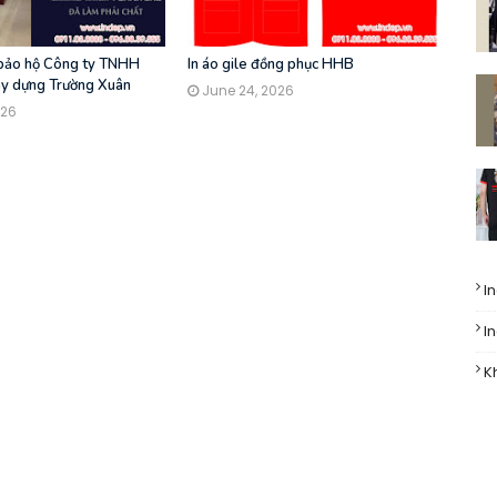
 bảo hộ Công ty TNHH
In áo gile đồng phục HHB
ây dựng Trường Xuân
June 24, 2026
026
I
I
K