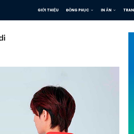
GIỚI THIỆU
ĐỒNG PHỤC
IN ẤN
TRAN
di