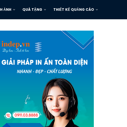
H ẢNH
QUÀ TẶNG
THIẾT KẾ QUẢNG CÁO