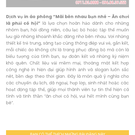
Dịch vụ in áo phông “Mãi bên nhau bạn nhé – Ăn chơi
là phải có hội”
là lựa chọn hoàn hảo dành cho những
nhóm bạn, hội đồng niên, câu lạc bộ hoặc tập thể muốn
lưu giữ những khoảnh khắc đáng nhớ bên nhau. Với những
thiết kế trẻ trung, sáng tạo cùng thông điệp vui vẻ, gắn kết,
mỗi chiếc áo không chỉ là trang phục đồng bộ mà còn là
biểu tượng của tình bạn, sự đoàn kết và những kỷ niệm
khó quên. Chất liệu vải mềm mại, thoáng mát kết hợp
công nghệ in hiện đại giúp hình ảnh và slogan luôn sắc
nét, bền đẹp theo thời gian. Đây là món quà ý nghĩa cho
các chuyến du lịch, dã ngoại, họp lớp, sinh nhật hoặc các
hoạt động tập thể, giúp mọi thành viên tự tin thể hiện cá
tính và tinh thần “ăn chơi có hội, vui hết mình cùng bạn
bè”.
BẠN CÓ THỂ THÍCH NHỮNG BÀI ĐĂNG NÀY