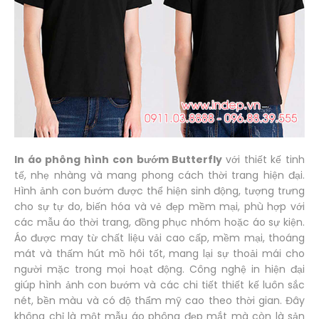
In áo phông hình con bướm Butterfly
với thiết kế tinh
tế, nhẹ nhàng và mang phong cách thời trang hiện đại.
Hình ảnh con bướm được thể hiện sinh động, tượng trưng
cho sự tự do, biến hóa và vẻ đẹp mềm mại, phù hợp với
các mẫu áo thời trang, đồng phục nhóm hoặc áo sự kiện.
Áo được may từ chất liệu vải cao cấp, mềm mại, thoáng
mát và thấm hút mồ hôi tốt, mang lại sự thoải mái cho
người mặc trong mọi hoạt động. Công nghệ in hiện đại
giúp hình ảnh con bướm và các chi tiết thiết kế luôn sắc
nét, bền màu và có độ thẩm mỹ cao theo thời gian. Đây
không chỉ là một mẫu áo phông đẹp mắt mà còn là sản