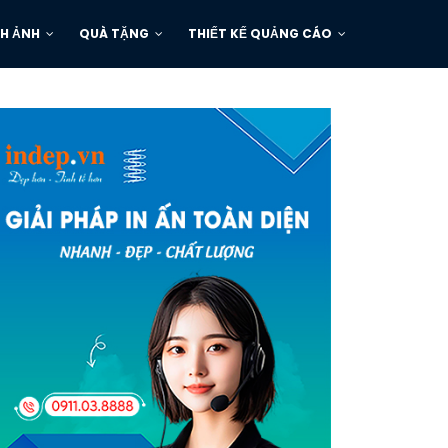
H ẢNH
QUÀ TẶNG
THIẾT KẾ QUẢNG CÁO