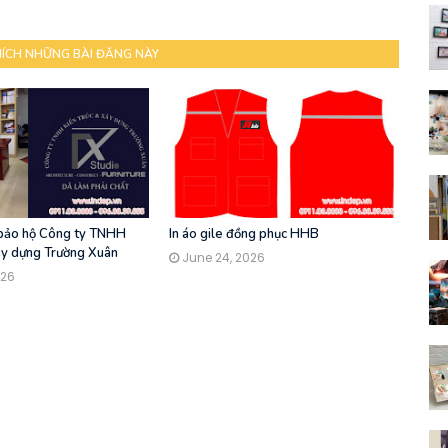
HÍCH NHỮNG BÀI ĐĂNG NÀY
 bảo hộ Công ty TNHH
In áo gile đồng phục HHB
ây dựng Trường Xuân
June 24, 2026
026