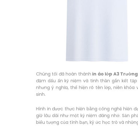
Chúng tôi đã hoàn thành
in áo lớp A3 Trường
đậm dấu ấn kỷ niệm và tinh thần gắn kết tậ
nhưng ý nghĩa, thể hiện rõ tên lớp, niên khóa
sinh.
Hình in được thực hiện bằng công nghệ hiện đ
giữ lâu dài như một kỷ niệm đáng nhớ. Sản p
biểu tượng của tình bạn, ký ức học trò và nhữ