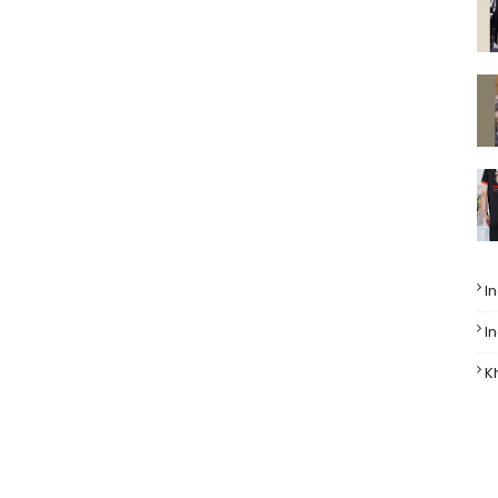
I
I
K