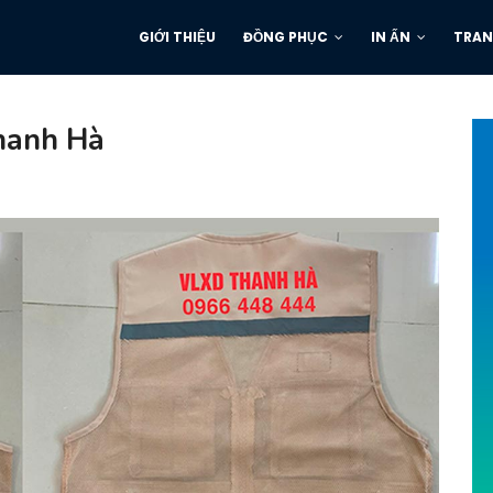
GIỚI THIỆU
ĐỒNG PHỤC
IN ẤN
TRAN
Thanh Hà