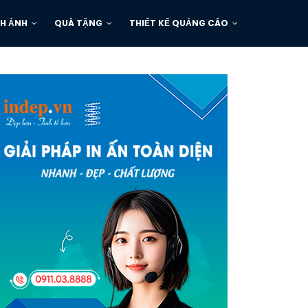
H ẢNH
QUÀ TẶNG
THIẾT KẾ QUẢNG CÁO