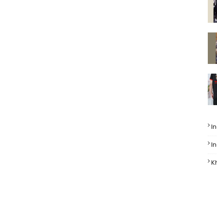
I
I
K