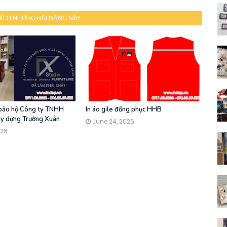
HÍCH NHỮNG BÀI ĐĂNG NÀY
 bảo hộ Công ty TNHH
In áo gile đồng phục HHB
ây dựng Trường Xuân
June 24, 2026
026