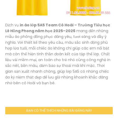
Dịch vụ
in áo lớp 5A5 Team Cô Hoài – Trường Tiểu học
Lê Hồng Phong năm học 2025–2026
mang đến những
mẫu áo phông đồng phục đáng yêu, tươi sáng và đầy ý
nghĩa. Với thiết kế theo yêu cầu, màu sắc sinh động phù
hợp lứa tuổi, mỗi chiếc áo không chỉ giúp các em nổi bật
mà còn thể hiện tinh thần đoàn kết của tập thể lớp. Chất
liệu vải mềm mại, an toàn cho trẻ nhỏ cùng công nghệ in
sắc nét, bền màu, đảm bảo sự thoải mái khi mặc. Thời
gian sản xuất nhanh chóng, giúp lớp 5A5 có những chiếc
áo kỷ niệm thật đẹp để lưu giữ những khoảnh khắc đáng
nhớ bên cô Hoài và bạn bè.
BẠN CÓ THỂ THÍCH NHỮNG BÀI ĐĂNG NÀY