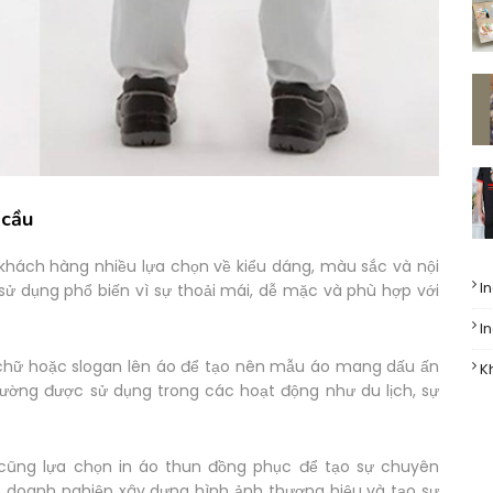
 cầu
khách hàng nhiều lựa chọn về kiểu dáng, màu sắc và nội
I
 sử dụng phổ biến vì sự thoải mái, dễ mặc và phù hợp với
I
, chữ hoặc slogan lên áo để tạo nên mẫu áo mang dấu ấn
K
hường được sử dụng trong các hoạt động như du lịch, sự
 cũng lựa chọn in áo thun đồng phục để tạo sự chuyên
p doanh nghiệp xây dựng hình ảnh thương hiệu và tạo sự