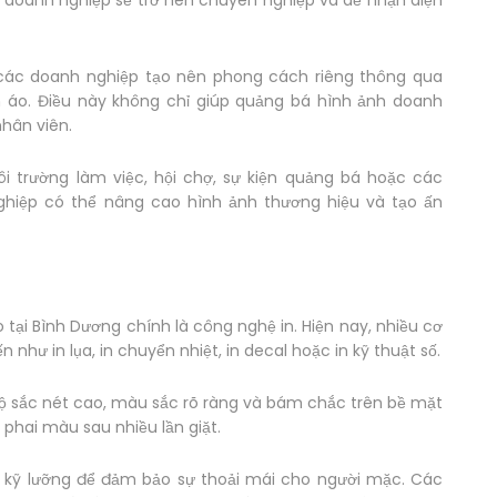
 các doanh nghiệp tạo nên phong cách riêng thông qua
ên áo. Điều này không chỉ giúp quảng bá hình ảnh doanh
hân viên.
 trường làm việc, hội chợ, sự kiện quảng bá hoặc các
ghiệp có thể nâng cao hình ảnh thương hiệu và tạo ấn
o tại Bình Dương chính là công nghệ in. Hiện nay, nhiều cơ
 như in lụa, in chuyển nhiệt, in decal hoặc in kỹ thuật số.
độ sắc nét cao, màu sắc rõ ràng và bám chắc trên bề mặt
 phai màu sau nhiều lần giặt.
n kỹ lưỡng để đảm bảo sự thoải mái cho người mặc. Các