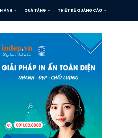
H ẢNH
QUÀ TẶNG
THIẾT KẾ QUẢNG CÁO