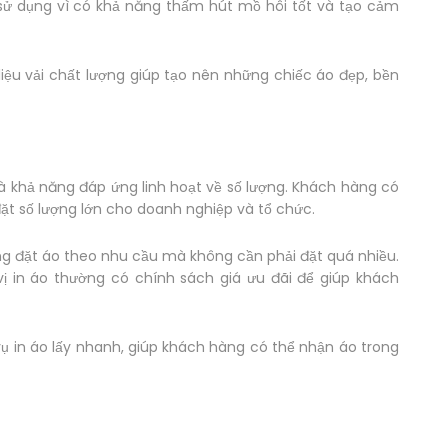
 sử dụng vì có khả năng thấm hút mồ hôi tốt và tạo cảm
liệu vải chất lượng giúp tạo nên những chiếc áo đẹp, bền
là khả năng đáp ứng linh hoạt về số lượng. Khách hàng có
ặt số lượng lớn cho doanh nghiệp và tổ chức.
àng đặt áo theo nhu cầu mà không cần phải đặt quá nhiều.
vị in áo thường có chính sách giá ưu đãi để giúp khách
vụ in áo lấy nhanh, giúp khách hàng có thể nhận áo trong