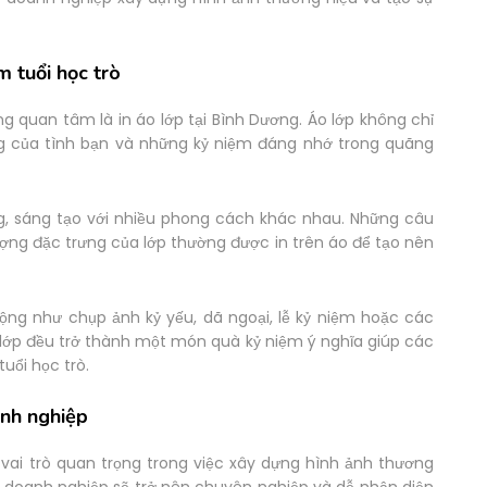
m tuổi học trò
 quan tâm là in áo lớp tại Bình Dương. Áo lớp không chỉ
g của tình bạn và những kỷ niệm đáng nhớ trong quãng
ng, sáng tạo với nhiều phong cách khác nhau. Những câu
ượng đặc trưng của lớp thường được in trên áo để tạo nên
ộng như chụp ảnh kỷ yếu, dã ngoại, lễ kỷ niệm hoặc các
 lớp đều trở thành một món quà kỷ niệm ý nghĩa giúp các
uổi học trò.
anh nghiệp
vai trò quan trọng trong việc xây dựng hình ảnh thương
, doanh nghiệp sẽ trở nên chuyên nghiệp và dễ nhận diện