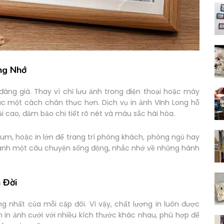
áng Nhớ
đáng giá. Thay vì chỉ lưu ảnh trong điện thoại hoặc máy
 xúc một cách chân thực hơn. Dịch vụ in ảnh Vĩnh Long hỗ
ải cao, đảm bảo chi tiết rõ nét và màu sắc hài hòa.
bum, hoặc in lớn để trang trí phòng khách, phòng ngủ hay
 thành một câu chuyện sống động, nhắc nhớ về những hành
 Đời
g nhất của mỗi cặp đôi. Vì vậy, chất lượng in luôn được
n in ảnh cưới với nhiều kích thước khác nhau, phù hợp để