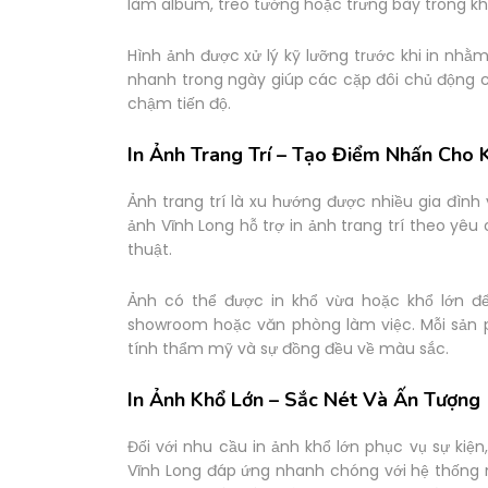
làm album, treo tường hoặc trưng bày trong kh
Hình ảnh được xử lý kỹ lưỡng trước khi in nhằ
nhanh trong ngày giúp các cặp đôi chủ động c
chậm tiến độ.
In Ảnh Trang Trí – Tạo Điểm Nhấn Cho 
Ảnh trang trí là xu hướng được nhiều gia đình
ảnh Vĩnh Long hỗ trợ in ảnh trang trí theo yê
thuật.
Ảnh có thể được in khổ vừa hoặc khổ lớn đ
showroom hoặc văn phòng làm việc. Mỗi sản p
tính thẩm mỹ và sự đồng đều về màu sắc.
In Ảnh Khổ Lớn – Sắc Nét Và Ấn Tượng
Đối với nhu cầu in ảnh khổ lớn phục vụ sự kiện,
Vĩnh Long đáp ứng nhanh chóng với hệ thống m