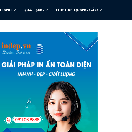
H ẢNH
QUÀ TẶNG
THIẾT KẾ QUẢNG CÁO