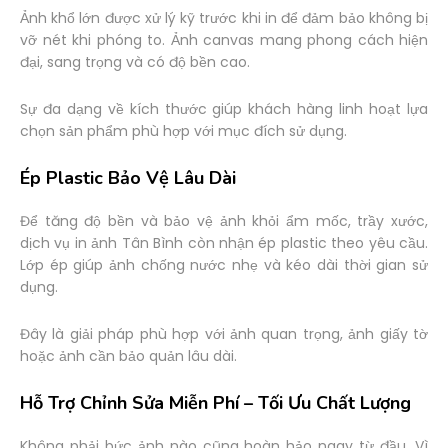
Ảnh khổ lớn được xử lý kỹ trước khi in để đảm bảo không bị
vỡ nét khi phóng to. Ảnh canvas mang phong cách hiện
đại, sang trọng và có độ bền cao.
Sự đa dạng về kích thước giúp khách hàng linh hoạt lựa
chọn sản phẩm phù hợp với mục đích sử dụng.
Ép Plastic Bảo Vệ Lâu Dài
Để tăng độ bền và bảo vệ ảnh khỏi ẩm mốc, trầy xước,
dịch vụ in ảnh Tân Bình còn nhận ép plastic theo yêu cầu.
Lớp ép giúp ảnh chống nước nhẹ và kéo dài thời gian sử
dụng.
Đây là giải pháp phù hợp với ảnh quan trọng, ảnh giấy tờ
hoặc ảnh cần bảo quản lâu dài.
Hỗ Trợ Chỉnh Sửa Miễn Phí – Tối Ưu Chất Lượng
Không phải bức ảnh nào cũng hoàn hảo ngay từ đầu. Vì