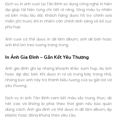
Dịch vụ in ảnh cưới tại Tân Bình sử dụng công nghệ in hiện
đại giúp tái hiện từng chi tiết rõ ràng, tông màu tự nhiên
và bền màu lâu dài. Khách hàng được hỗ trợ chỉnh sửa
miễn phí trước khi in nhằm cân chỉnh ánh sáng và bố cục
phù hợp.
Ảnh cưới có thể được in để làm album, ảnh để bàn hoặc
ảnh khổ lớn treo tường trang trọng.
In Ảnh Gia Đình – Gắn Kết Yêu Thương
Ảnh gia đình ghi lại những khoảnh khắc sum họp, du lịch
hoặc dịp đặc biệt. Khi được in ra và trưng bày trong nhà,
những bức ảnh này trở thành biểu tượng của sự gắn bó và
yêu thương.
Dịch vụ in ảnh Tân Bình cam kết màu sắc trung thực, độ
nét cao và không bị phai theo thời gian nếu bảo quản
đúng cách. Ảnh gia đình có thể được in để làm album, ép
plastic hoặc đóng khung theo yêu cầu.