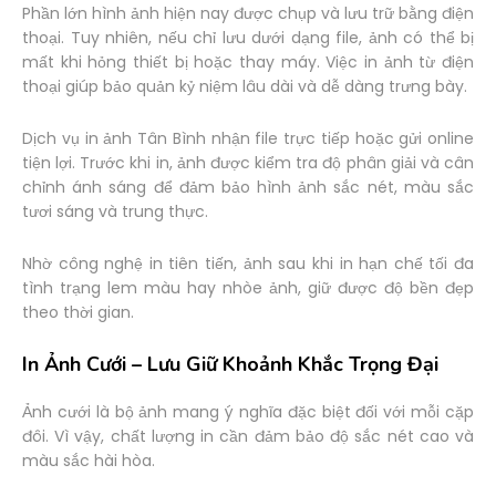
Phần lớn hình ảnh hiện nay được chụp và lưu trữ bằng điện
thoại. Tuy nhiên, nếu chỉ lưu dưới dạng file, ảnh có thể bị
mất khi hỏng thiết bị hoặc thay máy. Việc in ảnh từ điện
thoại giúp bảo quản kỷ niệm lâu dài và dễ dàng trưng bày.
Dịch vụ in ảnh Tân Bình nhận file trực tiếp hoặc gửi online
tiện lợi. Trước khi in, ảnh được kiểm tra độ phân giải và cân
chỉnh ánh sáng để đảm bảo hình ảnh sắc nét, màu sắc
tươi sáng và trung thực.
Nhờ công nghệ in tiên tiến, ảnh sau khi in hạn chế tối đa
tình trạng lem màu hay nhòe ảnh, giữ được độ bền đẹp
theo thời gian.
In Ảnh Cưới – Lưu Giữ Khoảnh Khắc Trọng Đại
Ảnh cưới là bộ ảnh mang ý nghĩa đặc biệt đối với mỗi cặp
đôi. Vì vậy, chất lượng in cần đảm bảo độ sắc nét cao và
màu sắc hài hòa.