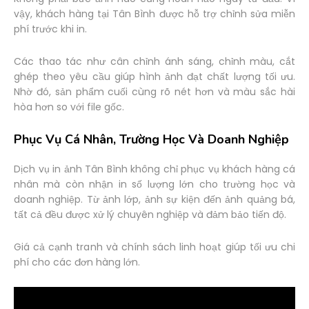
vậy, khách hàng tại Tân Bình được hỗ trợ chỉnh sửa miễn
phí trước khi in.
Các thao tác như cân chỉnh ánh sáng, chỉnh màu, cắt
ghép theo yêu cầu giúp hình ảnh đạt chất lượng tối ưu.
Nhờ đó, sản phẩm cuối cùng rõ nét hơn và màu sắc hài
hòa hơn so với file gốc.
Phục Vụ Cá Nhân, Trường Học Và Doanh Nghiệp
Dịch vụ in ảnh Tân Bình không chỉ phục vụ khách hàng cá
nhân mà còn nhận in số lượng lớn cho trường học và
doanh nghiệp. Từ ảnh lớp, ảnh sự kiện đến ảnh quảng bá,
tất cả đều được xử lý chuyên nghiệp và đảm bảo tiến độ.
Giá cả cạnh tranh và chính sách linh hoạt giúp tối ưu chi
phí cho các đơn hàng lớn.