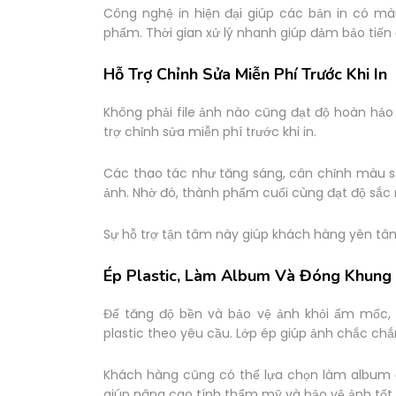
Công nghệ in hiện đại giúp các bản in có mà
phẩm. Thời gian xử lý nhanh giúp đảm bảo tiến 
Hỗ Trợ Chỉnh Sửa Miễn Phí Trước Khi In
Không phải file ảnh nào cũng đạt độ hoàn hảo
trợ chỉnh sửa miễn phí trước khi in.
Các thao tác như tăng sáng, cân chỉnh màu sắ
ảnh. Nhờ đó, thành phẩm cuối cùng đạt độ sắc
Sự hỗ trợ tận tâm này giúp khách hàng yên tâm
Ép Plastic, Làm Album Và Đóng Khung
Để tăng độ bền và bảo vệ ảnh khỏi ẩm mốc, 
plastic theo yêu cầu. Lớp ép giúp ảnh chắc chắn
Khách hàng cũng có thể lựa chọn làm album đ
giúp nâng cao tính thẩm mỹ và bảo vệ ảnh tốt 