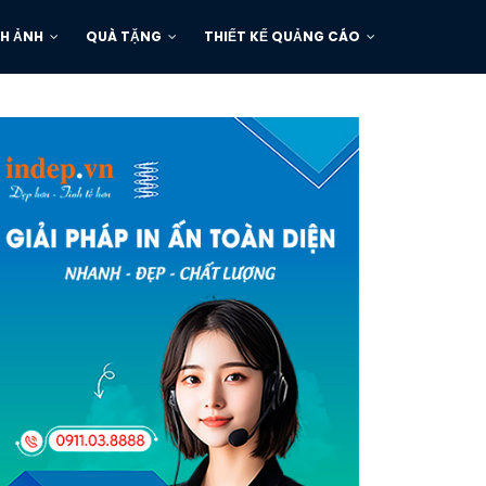
H ẢNH
QUÀ TẶNG
THIẾT KẾ QUẢNG CÁO