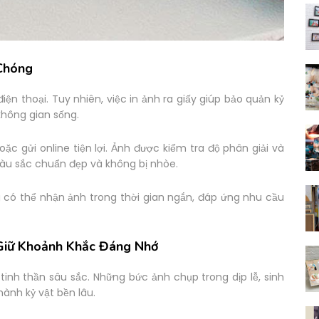
 Chóng
iện thoại. Tuy nhiên, việc in ảnh ra giấy giúp bảo quản kỷ
không gian sống.
oặc gửi online tiện lợi. Ảnh được kiểm tra độ phân giải và
àu sắc chuẩn đẹp và không bị nhòe.
 có thể nhận ảnh trong thời gian ngắn, đáp ứng nhu cầu
 Giữ Khoảnh Khắc Đáng Nhớ
tinh thần sâu sắc. Những bức ảnh chụp trong dịp lễ, sinh
hành kỷ vật bền lâu.