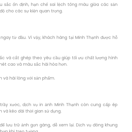
u sắc ổn định, hạn chế sai lệch tông màu giữa các sản
độ cho các sự kiện quan trọng.
 ngay từ đầu. Vì vậy, khách hàng tại Minh Thạnh được hỗ
c và cắt ghép theo yêu cầu giúp tối ưu chất lượng hình
 nét cao và màu sắc hài hòa hơn.
 và hài lòng với sản phẩm.
trầy xước, dịch vụ in ảnh Minh Thạnh còn cung cấp ép
 và kéo dài thời gian sử dụng.
ể lưu trữ ảnh gọn gàng, dễ xem lại. Dịch vụ đóng khung
hơn khi treo tường.