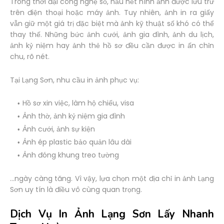
Trong thời đại công nghệ số, hầu hết hình ảnh được lưu trữ
trên điện thoại hoặc máy ảnh. Tuy nhiên, ảnh in ra giấy
vẫn giữ một giá trị đặc biệt mà ảnh kỹ thuật số khó có thể
thay thế. Những bức ảnh cưới, ảnh gia đình, ảnh du lịch,
ảnh kỷ niệm hay ảnh thẻ hồ sơ đều cần được in ấn chỉn
chu, rõ nét.
Tại Lạng Sơn, nhu cầu in ảnh phục vụ:
Hồ sơ xin việc, làm hộ chiếu, visa
Ảnh thờ, ảnh kỷ niệm gia đình
Ảnh cưới, ảnh sự kiện
Ảnh ép plastic bảo quản lâu dài
Ảnh đóng khung treo tường
…ngày càng tăng. Vì vậy, lựa chọn một địa chỉ in ảnh Lạng
Sơn uy tín là điều vô cùng quan trọng.
Dịch Vụ In Ảnh Lạng Sơn Lấy Nhanh