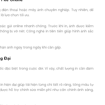
ng điện thoại hoặc máy ảnh chuyên nghiệp. Tuy nhiên, để
 là lựa chọn tối ưu.
 hoặc gửi online nhanh chóng. Trước khi in, ảnh được kiểm
không bị vỡ nét. Công nghệ in tiên tiến giúp hình ảnh sắc
nhận ảnh ngay trong ngày khi cần gấp.
ng Đại
c đặc biệt trong cuộc đời. Vì vậy, chất lượng in cần đảm
in hiện đại giúp tái hiện từng chi tiết rõ ràng, tông màu tự
được hỗ trợ chỉnh sửa miễn phí như cân chỉnh ánh sáng,