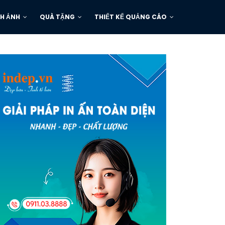
H ẢNH
QUÀ TẶNG
THIẾT KẾ QUẢNG CÁO