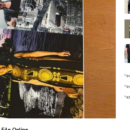
I
I
K
 File Online