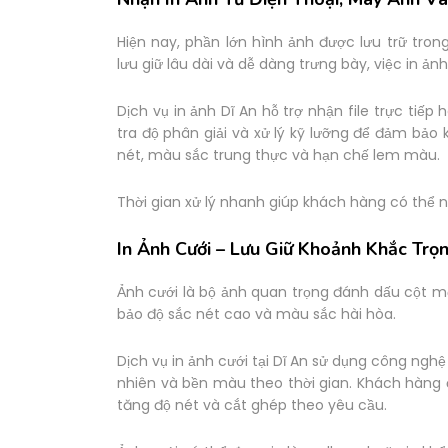
Hiện nay, phần lớn hình ảnh được lưu trữ tro
lưu giữ lâu dài và dễ dàng trưng bày, việc in ảnh
Dịch vụ in ảnh Dĩ An hỗ trợ nhận file trực tiếp
tra độ phân giải và xử lý kỹ lưỡng để đảm bảo 
nét, màu sắc trung thực và hạn chế lem màu.
Thời gian xử lý nhanh giúp khách hàng có thể 
In Ảnh Cưới – Lưu Giữ Khoảnh Khắc Trọ
Ảnh cưới là bộ ảnh quan trọng đánh dấu cột mố
bảo độ sắc nét cao và màu sắc hài hòa.
Dịch vụ in ảnh cưới tại Dĩ An sử dụng công nghệ 
nhiên và bền màu theo thời gian. Khách hàng 
tăng độ nét và cắt ghép theo yêu cầu.