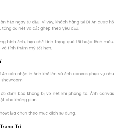
àn hảo ngay từ đầu. Vì vậy, khách hàng tại Dĩ An được hỗ
, tăng độ nét và cắt ghép theo yêu cầu.
ượng hình ảnh, hạn chế tình trạng quá tối hoặc lệch màu.
 và tính thẩm mỹ tốt hơn.
í
Dĩ An còn nhận in ảnh khổ lớn và ảnh canvas phục vụ nhu
ặc showroom.
i để đảm bảo không bị vỡ nét khi phóng to. Ảnh canvas
ật cho không gian.
 hoạt lựa chọn theo mục đích sử dụng.
Trang Trí