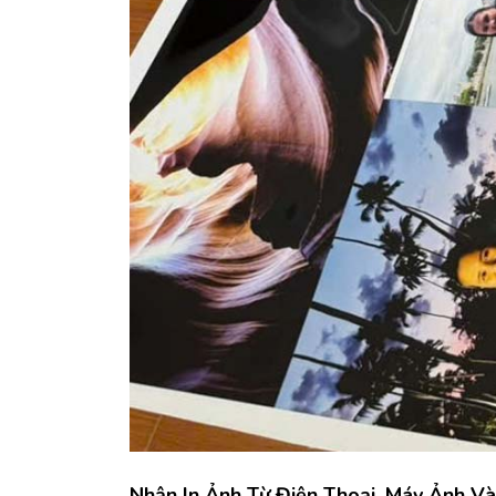
Nhận In Ảnh Từ Điện Thoại, Máy Ảnh Và