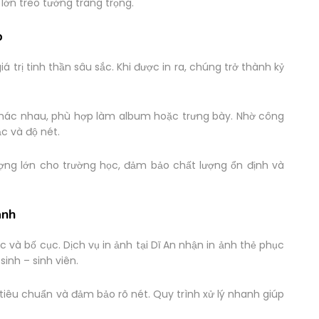
lớn treo tường trang trọng.
p
 trị tinh thần sâu sắc. Khi được in ra, chúng trở thành kỷ
c khác nhau, phù hợp làm album hoặc trưng bày. Nhờ công
c và độ nét.
lượng lớn cho trường học, đảm bảo chất lượng ổn định và
anh
 và bố cục. Dịch vụ in ảnh tại Dĩ An nhận in ảnh thẻ phục
sinh – sinh viên.
tiêu chuẩn và đảm bảo rõ nét. Quy trình xử lý nhanh giúp