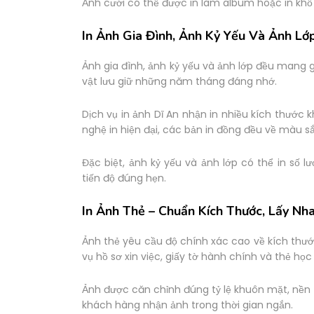
Ảnh cưới có thể được in làm album hoặc in khổ 
In Ảnh Gia Đình, Ảnh Kỷ Yếu Và Ảnh Lớ
Ảnh gia đình, ảnh kỷ yếu và ảnh lớp đều mang giá
vật lưu giữ những năm tháng đáng nhớ.
Dịch vụ in ảnh Dĩ An nhận in nhiều kích thướ
nghệ in hiện đại, các bản in đồng đều về màu sắ
Đặc biệt, ảnh kỷ yếu và ảnh lớp có thể in số 
tiến độ đúng hẹn.
In Ảnh Thẻ – Chuẩn Kích Thước, Lấy Nh
Ảnh thẻ yêu cầu độ chính xác cao về kích thước
vụ hồ sơ xin việc, giấy tờ hành chính và thẻ học 
Ảnh được căn chỉnh đúng tỷ lệ khuôn mặt, nền 
khách hàng nhận ảnh trong thời gian ngắn.