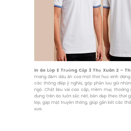
In áo Lớp E Trường Cấp 3 Thọ Xuân 2 – Th
mang đậm dấu ấn của một thời học sinh đáng nh
các thông điệp ý nghĩa, góp phần lưu giữ nhữ
ngộ. Chất liệu vải cao cấp, mềm mại, thoáng 
dung trên áo luôn sắc nét, bền đẹp theo thời 
lớp, gặp mặt truyền thống, giúp gắn kết các th
xưa.