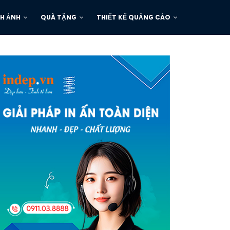
H ẢNH
QUÀ TẶNG
THIẾT KẾ QUẢNG CÁO