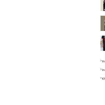
I
I
K