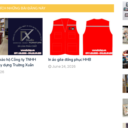
HÍCH NHỮNG BÀI ĐĂNG NÀY
 bảo hộ Công ty TNHH
In áo gile đồng phục HHB
ây dựng Trường Xuân
June 24, 2026
026