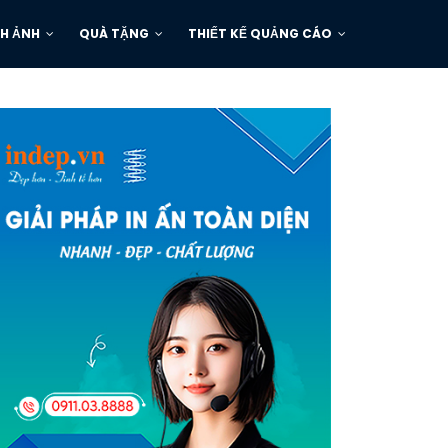
H ẢNH
QUÀ TẶNG
THIẾT KẾ QUẢNG CÁO