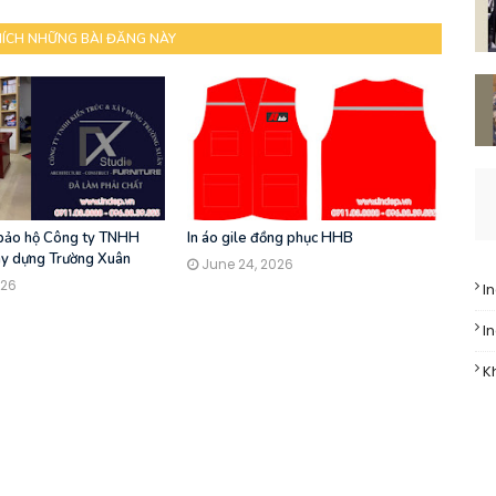
HÍCH NHỮNG BÀI ĐĂNG NÀY
 bảo hộ Công ty TNHH
In áo gile đồng phục HHB
ây dựng Trường Xuân
June 24, 2026
026
I
I
K