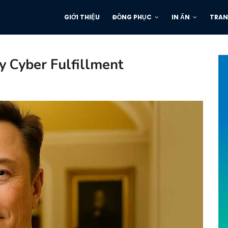
GIỚI THIỆU
ĐỒNG PHỤC
IN ẤN
TRAN
ty Cyber Fulfillment